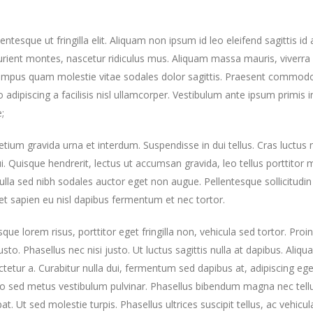
ntesque ut fringilla elit. Aliquam non ipsum id leo eleifend sagittis id 
urient montes, nascetur ridiculus mus. Aliquam massa mauris, viverra 
 tempus quam molestie vitae sodales dolor sagittis. Praesent commod
 adipiscing a facilisis nisl ullamcorper. Vestibulum ante ipsum primis i
;
tium gravida urna et interdum. Suspendisse in dui tellus. Cras luctus n
ui. Quisque hendrerit, lectus ut accumsan gravida, leo tellus porttitor m
nulla sed nibh sodales auctor eget non augue. Pellentesque sollicitudin
et sapien eu nisl dapibus fermentum et nec tortor.
que lorem risus, porttitor eget fringilla non, vehicula sed tortor. Proi
to. Phasellus nec nisi justo. Ut luctus sagittis nulla at dapibus. Aliq
tur a. Curabitur nulla dui, fermentum sed dapibus at, adipiscing eget
leo sed metus vestibulum pulvinar. Phasellus bibendum magna nec tell
at. Ut sed molestie turpis. Phasellus ultrices suscipit tellus, ac vehicula