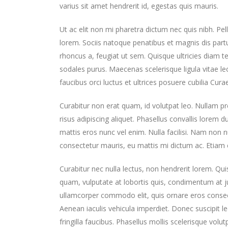
varius sit amet hendrerit id, egestas quis mauris.
Ut ac elit non mi pharetra dictum nec quis nibh. Pelle
lorem. Sociis natoque penatibus et magnis dis part
rhoncus a, feugiat ut sem. Quisque ultricies diam
sodales purus. Maecenas scelerisque ligula vitae leo
faucibus orci luctus et ultrices posuere cubilia Curae
Curabitur non erat quam, id volutpat leo. Nullam pre
risus adipiscing aliquet. Phasellus convallis lorem d
mattis eros nunc vel enim. Nulla facilisi. Nam non 
consectetur mauris, eu mattis mi dictum ac. Etiam 
Curabitur nec nulla lectus, non hendrerit lorem. Quis
quam, vulputate at lobortis quis, condimentum at jus
ullamcorper commodo elit, quis ornare eros consecte
Aenean iaculis vehicula imperdiet. Donec suscipit 
fringilla faucibus. Phasellus mollis scelerisque volutp