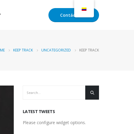
Contáctanos
?
ME
KEEP TRACK
UNCATEGORIZED
KEEP TRACK
LATEST TWEETS
Please configure widget options.