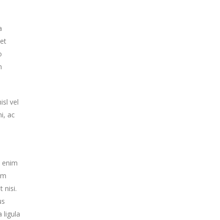
a
et
o
n
isl vel
i, ac
n enim
uam
 nisi.
us
 ligula