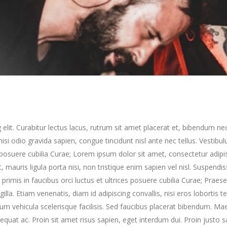
elit. Curabitur lectus lacus, rutrum sit amet placerat et, bibendum ne
nisi odio gravida sapien, congue tincidunt nisl ante nec tellus. Vestibu
s posuere cubilia Curae; Lorem ipsum dolor sit amet, consectetur adipi
t, mauris ligula porta nisi, non tristique enim sapien vel nisl. Suspendi
rimis in faucibus orci luctus et ultrices posuere cubilia Curae; Praes
. Etiam venenatis, diam id adipiscing convallis, nisi eros lobortis tel
ulum vehicula scelerisque facilisis. Sed faucibus placerat bibendum. M
equat ac. Proin sit amet risus sapien, eget interdum dui. Proin justo s