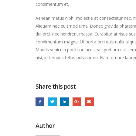
condimentum et.
Aenean metus nibh, molestie at consectetur nec, mo
Aliquam nec euismod urna. Donec gravida pharetra i
dui orci, nec hendrerit massa. Curabitur at risus sus
condimentum magna. Ut porta orci quis nulla aliquam 
Mauris vehicula porttitor lacus, vel pretium est s
nisi, id tempus tellus pulvinar eu. Nam ornare laor
Share this post
Author