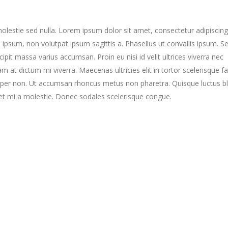
lestie sed nulla. Lorem ipsum dolor sit amet, consectetur adipiscing 
psum, non volutpat ipsum sagittis a. Phasellus ut convallis ipsum. S
cipit massa varius accumsan. Proin eu nisi id velit ultrices viverra nec
at dictum mi viverra. Maecenas ultricies elit in tortor scelerisque faci
emper non. Ut accumsan rhoncus metus non pharetra. Quisque luctus bl
eet mi a molestie. Donec sodales scelerisque congue.