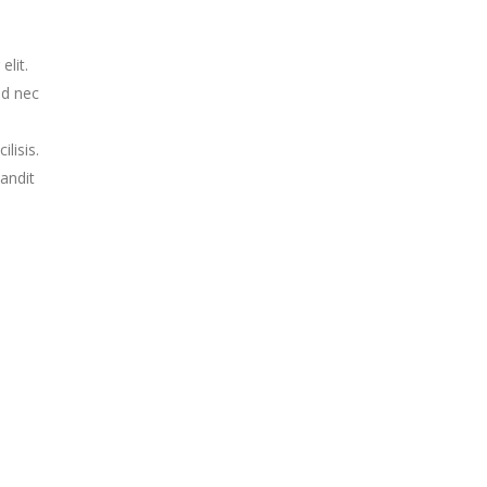
elit.
ed nec
lisis.
andit